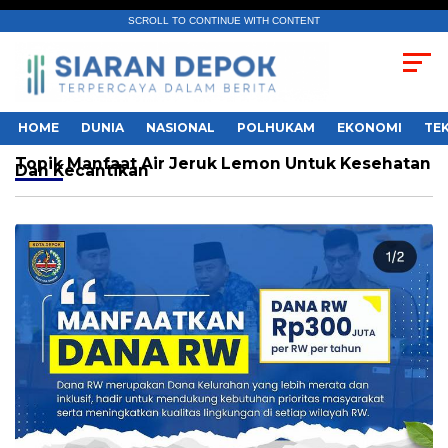
SCROLL TO CONTINUE WITH CONTENT
HOME
DUNIA
NASIONAL
POLHUKAM
EKONOMI
TE
Topik
Manfaat Air Jeruk Lemon Untuk Kesehatan
Dan Kecantikan