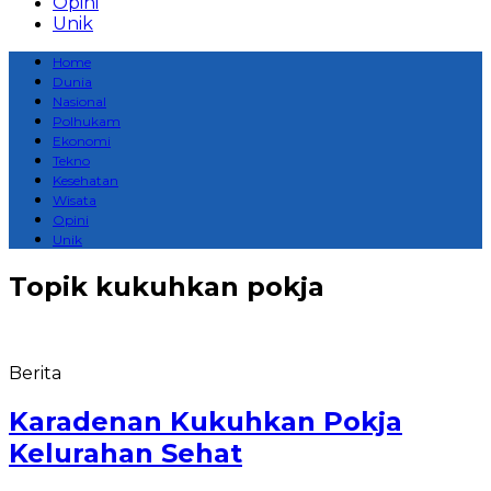
Opini
Unik
Home
Dunia
Nasional
Polhukam
Ekonomi
Tekno
Kesehatan
Wisata
Opini
Unik
Topik
kukuhkan pokja
Berita
Karadenan Kukuhkan Pokja
Kelurahan Sehat