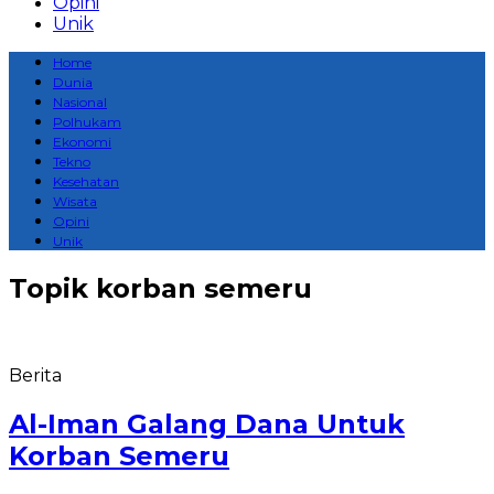
Opini
Unik
Home
Dunia
Nasional
Polhukam
Ekonomi
Tekno
Kesehatan
Wisata
Opini
Unik
Topik
korban semeru
Berita
Al-Iman Galang Dana Untuk
Korban Semeru