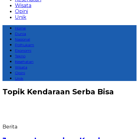
Wisata
Opini
Unik
Home
Dunia
Nasional
Polhukam
Ekonomi
Tekno
Kesehatan
Wisata
Opini
Unik
Topik
Kendaraan Serba Bisa
Berita