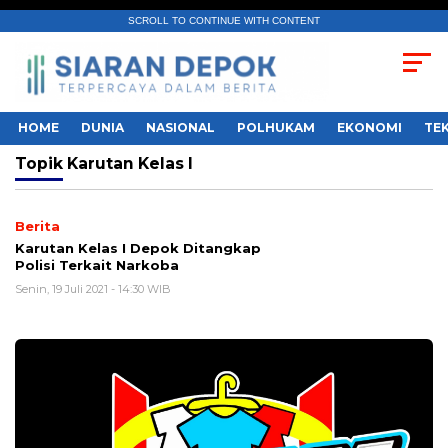
SCROLL TO CONTINUE WITH CONTENT
HOME
DUNIA
NASIONAL
POLHUKAM
EKONOMI
TE
Topik
Karutan Kelas I
Berita
Karutan Kelas I Depok Ditangkap
Polisi Terkait Narkoba
Senin, 19 Juli 2021 - 14:30 WIB