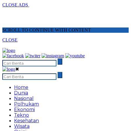
CLOSE ADS
SCROLL TO CONTINUE WITH CONTENT
CLOSE
✖
Home
Dunia
Nasional
Polhukam
Ekonomi
Tekno
Kesehatan
Wisata