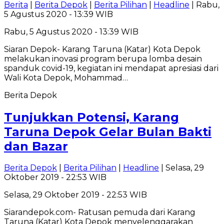
Berita
|
Berita Depok
|
Berita Pilihan
|
Headline
| Rabu,
5 Agustus 2020 - 13:39 WIB
Rabu, 5 Agustus 2020 - 13:39 WIB
Siaran Depok- Karang Taruna (Katar) Kota Depok
melakukan inovasi program berupa lomba desain
spanduk covid-19, kegiatan ini mendapat apresiasi dari
Wali Kota Depok, Mohammad…
Berita Depok
Tunjukkan Potensi, Karang
Taruna Depok Gelar Bulan Bakti
dan Bazar
Berita Depok
|
Berita Pilihan
|
Headline
| Selasa, 29
Oktober 2019 - 22:53 WIB
Selasa, 29 Oktober 2019 - 22:53 WIB
Siarandepok.com- Ratusan pemuda dari Karang
Taruna (Katar) Kota Depok menyelenggarakan