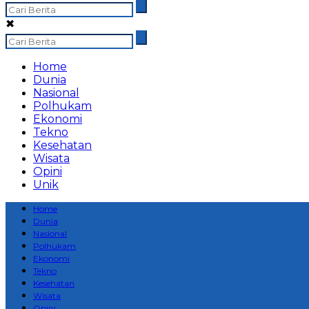
Opini
Unik
Home
Dunia
Nasional
Polhukam
Ekonomi
Tekno
Kesehatan
Wisata
Opini
Unik
Topik
kanker
Berita Depok
YKI Depok Mengedukasi Beberap
Berita Depok
|
Gaya Hidup
|
Headline
|
Kesehatan
|
Lin
Kamis, 21 Februari 2019 - 20:09 WIB