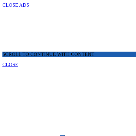
CLOSE ADS
SCROLL TO CONTINUE WITH CONTENT
CLOSE
✖
Home
Dunia
Nasional
Polhukam
Ekonomi
Tekno
Kesehatan
Wisata