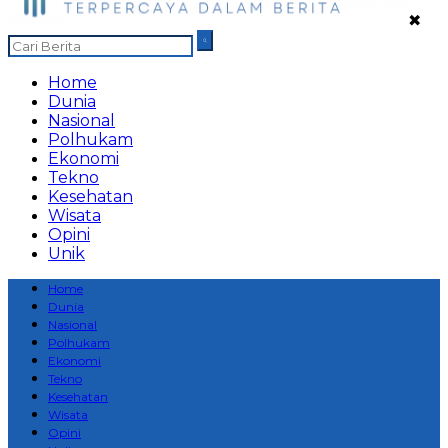
✖
Home
Dunia
Nasional
Polhukam
Ekonomi
Tekno
Kesehatan
Wisata
Opini
Unik
Home
Dunia
Nasional
Polhukam
Ekonomi
Tekno
Kesehatan
Wisata
Opini