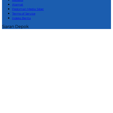
Alamat
Pedoman Media Siber
Terms of Service
Indeks Berita
Siaran Depok