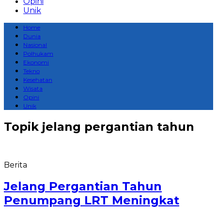
Opini
Unik
Home
Dunia
Nasional
Polhukam
Ekonomi
Tekno
Kesehatan
Wisata
Opini
Unik
Topik
jelang pergantian tahun
Berita
Jelang Pergantian Tahun
Penumpang LRT Meningkat