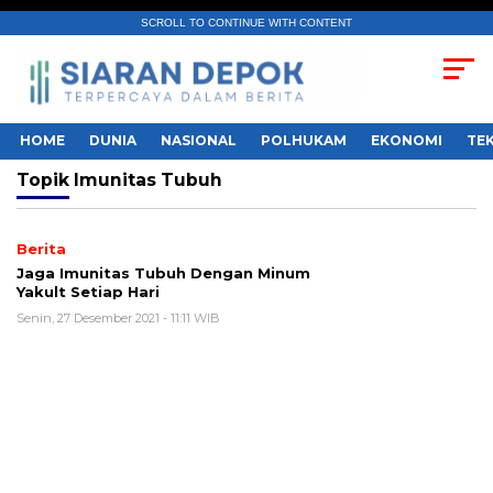
SCROLL TO CONTINUE WITH CONTENT
HOME
DUNIA
NASIONAL
POLHUKAM
EKONOMI
TE
Topik
Imunitas Tubuh
Berita
Jaga Imunitas Tubuh Dengan Minum
Yakult Setiap Hari
Senin, 27 Desember 2021 - 11:11 WIB