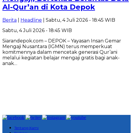
Al-Qur’an di Kota Depok
Berita
|
Headline
| Sabtu, 4 Juli 2026 - 18:45 WIB
Sabtu, 4 Juli 2026 - 18:45 WIB
Siarandepok.com – DEPOK – Yayasan Insan Gemar
Mengaji Nusantara (IGMN) terus memperkuat
komitmennya dalam mencetak generasi Qur’ani
melalui kegiatan belajar mengaji gratis bagi anak-
anak…
Tentang Kami