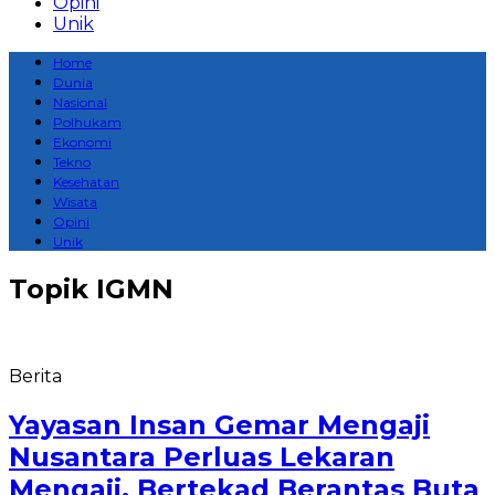
Opini
Unik
Home
Dunia
Nasional
Polhukam
Ekonomi
Tekno
Kesehatan
Wisata
Opini
Unik
Topik
IGMN
Berita
Yayasan Insan Gemar Mengaji
Nusantara Perluas Lekaran
Mengaji, Bertekad Berantas Buta