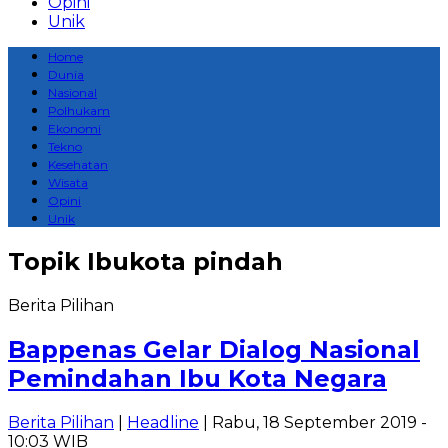
Opini
Unik
Home
Dunia
Nasional
Polhukam
Ekonomi
Tekno
Kesehatan
Wisata
Opini
Unik
Topik
Ibukota pindah
Berita Pilihan
Bappenas Gelar Dialog Nasional
Pemindahan Ibu Kota Negara
Berita Pilihan
|
Headline
| Rabu, 18 September 2019 -
10:03 WIB