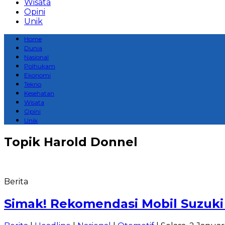
Wisata
Opini
Unik
Home
Dunia
Nasional
Polhukam
Ekonomi
Tekno
Kesehatan
Wisata
Opini
Unik
Topik
Harold Donnel
Berita
Simak! Rekomendasi Mobil Suzuki 