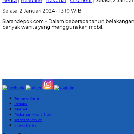
Berita
|
Headline
|
Nasional
|
Otomotif
| Selasa, 2 Januar
Selasa, 2 Januari 2024 - 13:10 WIB
Siarandepok.com – Dalam beberapa tahun belakangan,
banyak wanita yang menggunakan mobil…
Tentang Kami
Redaksi
Alamat
Pedoman Media Siber
Terms of Service
Indeks Berita