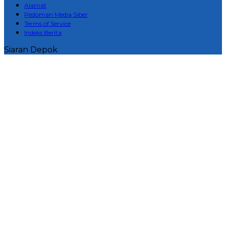
Alamat
Pedoman Media Siber
Terms of Service
Indeks Berita
Siaran Depok