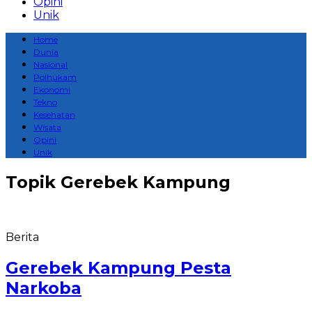
Opini
Unik
Home
Dunia
Nasional
Polhukam
Ekonomi
Tekno
Kesehatan
Wisata
Opini
Unik
Topik
Gerebek Kampung
Berita
Gerebek Kampung Pesta
Narkoba