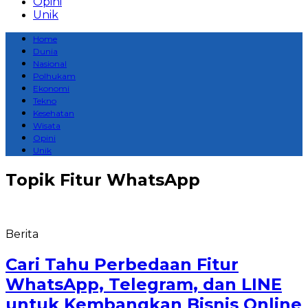
Opini
Unik
Home
Dunia
Nasional
Polhukam
Ekonomi
Tekno
Kesehatan
Wisata
Opini
Unik
Topik
Fitur WhatsApp
Berita
Cari Tahu Perbedaan Fitur
WhatsApp, Telegram, dan LINE
untuk Kembangkan Bisnis Online