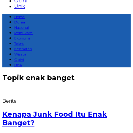
Opini
Unik
Home
Dunia
Nasional
Polhukam
Ekonomi
Tekno
Kesehatan
Wisata
Opini
Unik
Topik
enak banget
Berita
Kenapa Junk Food Itu Enak
Banget?