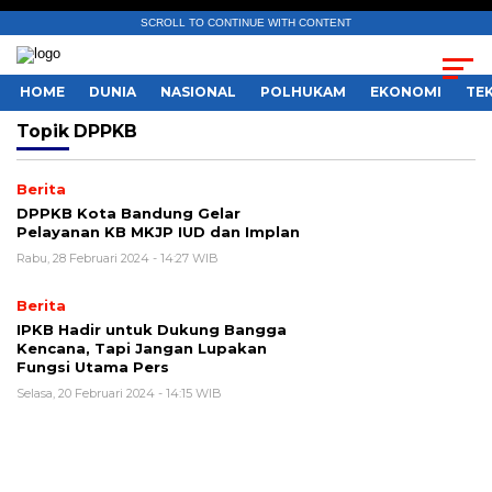
SCROLL TO CONTINUE WITH CONTENT
HOME
DUNIA
NASIONAL
POLHUKAM
EKONOMI
TE
Topik
DPPKB
Berita
DPPKB Kota Bandung Gelar
Pelayanan KB MKJP IUD dan Implan
Rabu, 28 Februari 2024 - 14:27 WIB
Berita
IPKB Hadir untuk Dukung Bangga
Kencana, Tapi Jangan Lupakan
Fungsi Utama Pers
Selasa, 20 Februari 2024 - 14:15 WIB