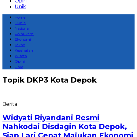
Opini
Unik
Home
Dunia
Nasional
Polhukam
Ekonomi
Tekno
Kesehatan
Wisata
Opini
Unik
Topik
DKP3 Kota Depok
Berita
Widyati Riyandani Resmi
Nahkodai Disdagin Kota Depok,
Siap Lari Cepat Majukan Ekonomi