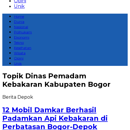
Opini
Unik
Home
Dunia
Nasional
Polhukam
Ekonomi
Tekno
Kesehatan
Wisata
Opini
Unik
Topik
Dinas Pemadam
Kebakaran Kabupaten Bogor
Berita Depok
12 Mobil Damkar Berhasil
Padamkan Api Kebakaran di
Perbatasan Bogor-Depok