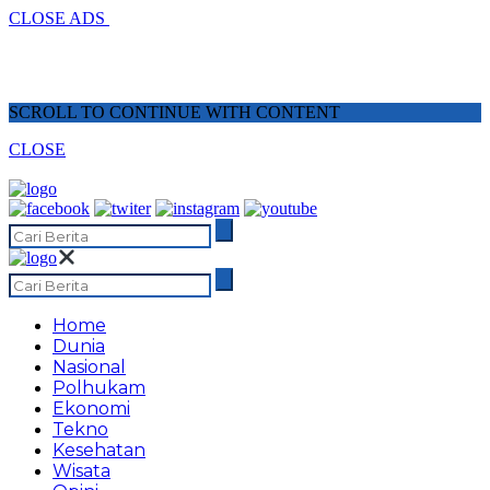
CLOSE ADS
SCROLL TO CONTINUE WITH CONTENT
CLOSE
Home
Dunia
Nasional
Polhukam
Ekonomi
Tekno
Kesehatan
Wisata