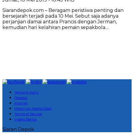
Siarandepok.com – Beragam peristiwa penting dan
bersejarah terjadi pada 10 Mei. Sebut saja adanya
perjanjian damai antara Prancis dengan Jerman,
kemudian hari kelahiran pemain sepakbola…
Tentang Kami
Redaksi
Alamat
Pedoman Media Siber
Terms of Service
Indeks Berita
Siaran Depok