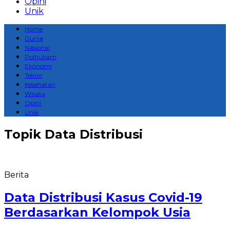
Opini
Unik
Home
Dunia
Nasional
Polhukam
Ekonomi
Tekno
Kesehatan
Wisata
Opini
Unik
Topik
Data Distribusi
Berita
Data Distribusi Kasus Covid-19
Berdasarkan Kelompok Usia