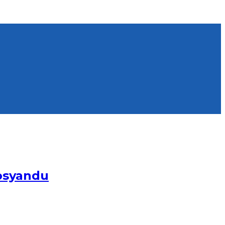
Posyandu