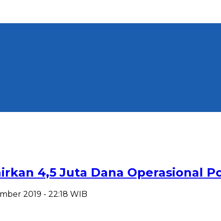
airkan 4,5 Juta Dana Operasional 
mber 2019 - 22:18 WIB