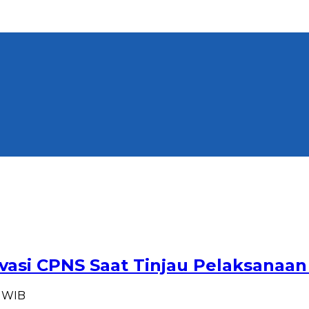
ivasi CPNS Saat Tinjau Pelaksanaan
7 WIB