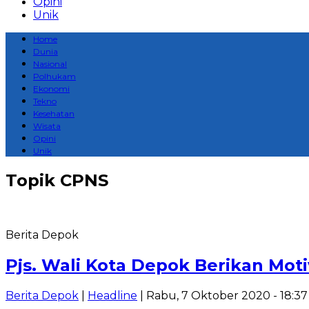
Opini
Unik
Home
Dunia
Nasional
Polhukam
Ekonomi
Tekno
Kesehatan
Wisata
Opini
Unik
Topik
CPNS
Berita Depok
Pjs. Wali Kota Depok Berikan Mot
Berita Depok
|
Headline
| Rabu, 7 Oktober 2020 - 18:3