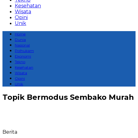
Kesehatan
Wisata
Opini
Unik
Home
Dunia
Nasional
Polhukam
Ekonomi
Tekno
Kesehatan
Wisata
Opini
Unik
Topik
Bermodus Sembako Murah
Berita