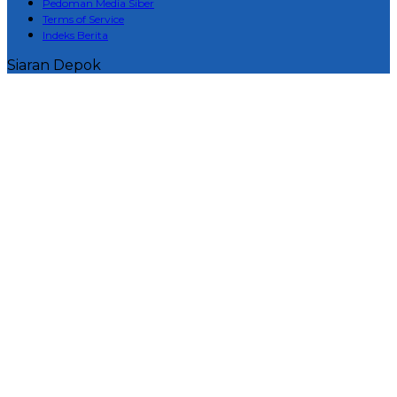
Pedoman Media Siber
Terms of Service
Indeks Berita
Siaran Depok