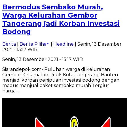
Bermodus Sembako Murah,
Warga Kelurahan Gembor
Tangerang jadi Korban Investasi
Bodong
Berita
|
Berita Pilihan
|
Headline
| Senin, 13 Desember
2021 - 15:17 WIB
Senin, 13 Desember 2021 - 15:17 WIB
Siarandepok.com- Puluhan warga di Kelurahan
Gembor Kecamatan Priuk Kota Tangerang Banten
menjadi korban penipuan investasi bodong dengan
modus menjual paket sembako murah Tergiur
harga…