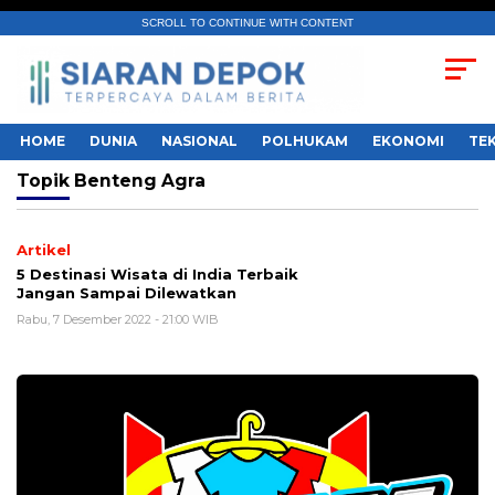
SCROLL TO CONTINUE WITH CONTENT
HOME
DUNIA
NASIONAL
POLHUKAM
EKONOMI
TE
Topik
Benteng Agra
Artikel
5 Destinasi Wisata di India Terbaik
Jangan Sampai Dilewatkan
Rabu, 7 Desember 2022 - 21:00 WIB