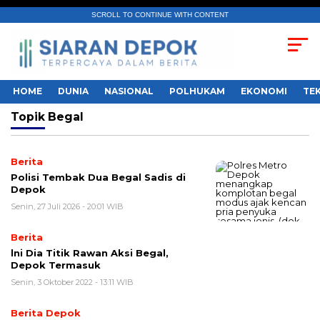
SCROLL TO CONTINUE WITH CONTENT
HOME
DUNIA
NASIONAL
POLHUKAM
EKONOMI
TE
Topik
Begal
Berita
Polisi Tembak Dua Begal Sadis di
Depok
Senin, 27 Juli 2026 - 20:01 WIB
Berita
lni Dia Titik Rawan Aksi Begal,
Depok Termasuk
Senin, 3 Oktober 2022 - 13:11 WIB
Berita Depok