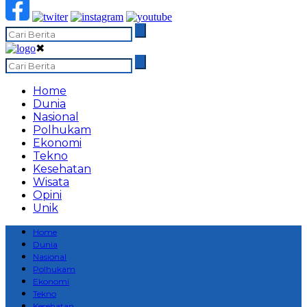
✖
Home
Dunia
Nasional
Polhukam
Ekonomi
Tekno
Kesehatan
Wisata
Opini
Unik
Home
Dunia
Nasional
Polhukam
Ekonomi
Tekno
Kesehatan