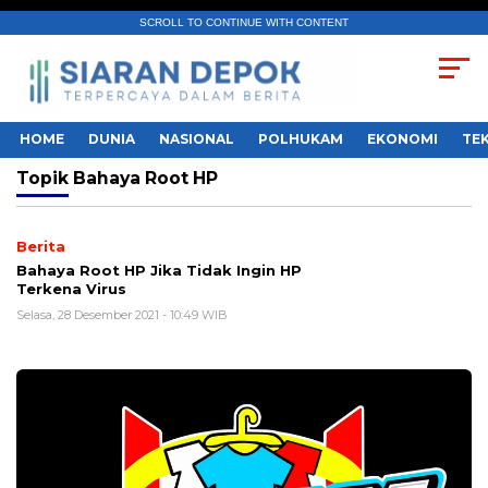
SCROLL TO CONTINUE WITH CONTENT
HOME
DUNIA
NASIONAL
POLHUKAM
EKONOMI
TE
Topik
Bahaya Root HP
Berita
Bahaya Root HP Jika Tidak Ingin HP
Terkena Virus
Selasa, 28 Desember 2021 - 10:49 WIB