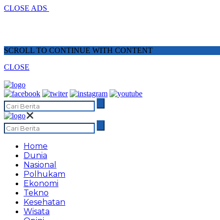
CLOSE ADS
SCROLL TO CONTINUE WITH CONTENT
CLOSE
Home
Dunia
Nasional
Polhukam
Ekonomi
Tekno
Kesehatan
Wisata