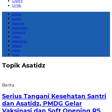
Opini
Unik
Home
Dunia
Nasional
Polhukam
Ekonomi
Tekno
Kesehatan
Wisata
Opini
Unik
Topik
Asatidz
Berita
Serius Tangani Kesehatan Santri
dan Asatidz, PMDG Gelar
Vaksinasi dan Soft Opening RS