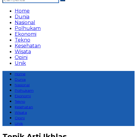
Home
Dunia
Nasional
Polhukam
Ekonomi
Tekno
Kesehatan
Wisata
Opini
Unik
Home
Dunia
Nasional
Polhukam
Ekonomi
Tekno
Kesehatan
Wisata
Opini
Unik
Topik
Arti Ikhlas