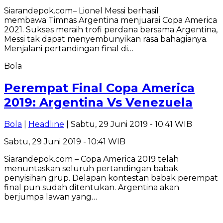
Siarandepok.com– Lionel Messi berhasil
membawa Timnas Argentina menjuarai Copa America
2021. Sukses meraih trofi perdana bersama Argentina,
Messi tak dapat menyembunyikan rasa bahagianya.
Menjalani pertandingan final di…
Bola
Perempat Final Copa America
2019: Argentina Vs Venezuela
Bola
|
Headline
| Sabtu, 29 Juni 2019 - 10:41 WIB
Sabtu, 29 Juni 2019 - 10:41 WIB
Siarandepok.com – Copa America 2019 telah
menuntaskan seluruh pertandingan babak
penyisihan grup. Delapan kontestan babak perempat
final pun sudah ditentukan. Argentina akan
berjumpa lawan yang…