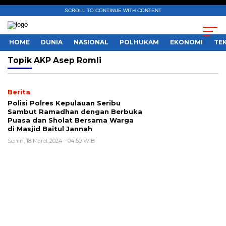
SCROLL TO CONTINUE WITH CONTENT
HOME
DUNIA
NASIONAL
POLHUKAM
EKONOMI
TE
Topik
AKP Asep Romli
Berita
Polisi Polres Kepulauan Seribu
Sambut Ramadhan dengan Berbuka
Puasa dan Sholat Bersama Warga
di Masjid Baitul Jannah
Senin, 18 Maret 2024 - 04:50 WIB