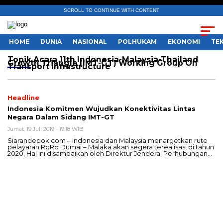
SCROLL TO CONTINUE WITH CONTENT
HOME
DUNIA
NASIONAL
POLHUKAM
EKONOMI
TE
Topik
Acara 11th Indonesia-Malaysia-Thailand
Growth Triangle (IMT-GT) Working Group On
Transport Infrastructure
Headline
Indonesia Komitmen Wujudkan Konektivitas Lintas
Negara Dalam Sidang IMT-GT
Jumat, 19 Juli 2019 - 19:18 WIB
Siarandepok.com – Indonesia dan Malaysia menargetkan rute
pelayaran RoRo Dumai – Malaka akan segera terealisasi di tahun
2020. Hal ini disampaikan oleh Direktur Jenderal Perhubungan…