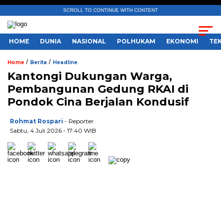
SCROLL TO CONTINUE WITH CONTENT
HOME
DUNIA
NASIONAL
POLHUKAM
EKONOMI
TE
/
/
Home
Berita
Headline
Kantongi Dukungan Warga,
Pembangunan Gedung RKAI di
Pondok Cina Berjalan Kondusif
Rohmat Rospari
- Reporter
Sabtu, 4 Juli 2026 - 17:40 WIB