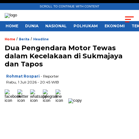
SCROLL TO CONTINUE WITH CONTENT
HOME
DUNIA
NASIONAL
POLHUKAM
EKONOMI
TE
/
/
Home
Berita
Headline
Dua Pengendara Motor Tewas
dalam Kecelakaan di Sukmajaya
dan Tapos
Rohmat Rospari
- Reporter
Rabu, 1 Juli 2026 - 20:45 WIB