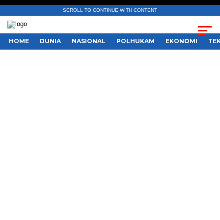
SCROLL TO CONTINUE WITH CONTENT
HOME
DUNIA
NASIONAL
POLHUKAM
EKONOMI
TE