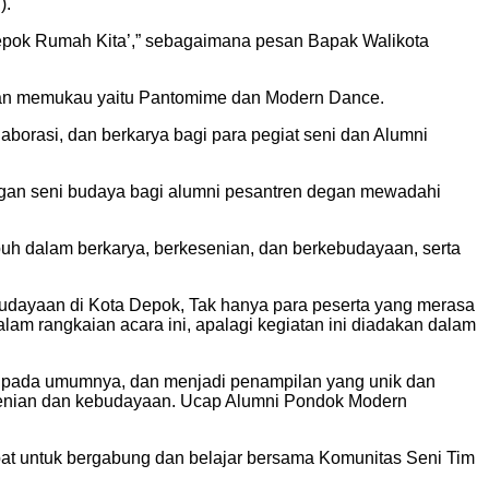
).
‘Depok Rumah Kita’,” sebagaimana pesan Bapak Walikota
 dan memukau yaitu Pantomime dan Modern Dance.
aborasi, dan berkarya bagi para pegiat seni dan Alumni
ngan seni budaya bagi alumni pesantren degan mewadahi
uh dalam berkarya, berkesenian, dan berkebudayaan, serta
udayaan di Kota Depok, Tak hanya para peserta yang merasa
lam rangkaian acara ini, apalagi kegiatan ini diadakan dalam
n pada umumnya, dan menjadi penampilan yang unik dan
enian dan kebudayaan. Ucap Alumni Pondok Modern
epat untuk bergabung dan belajar bersama Komunitas Seni Tim