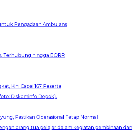
 untuk Pengadaan Ambulans
n, Terhubung hingga BORR
kat, Kini Capai 167 Peserta
ung, Pastikan Operasional Tetap Normal