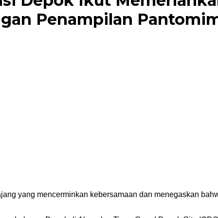
rasi Depok Ikut Memeriahk
ngan Penampilan Pantomi
ajang yang mencerminkan kebersamaan dan menegaskan bahwa