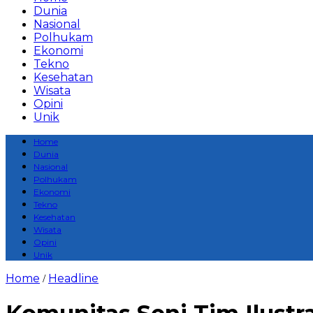
Dunia
Nasional
Polhukam
Ekonomi
Tekno
Kesehatan
Wisata
Opini
Unik
Home
Dunia
Nasional
Polhukam
Ekonomi
Tekno
Kesehatan
Wisata
Opini
Unik
Home
Headline
/