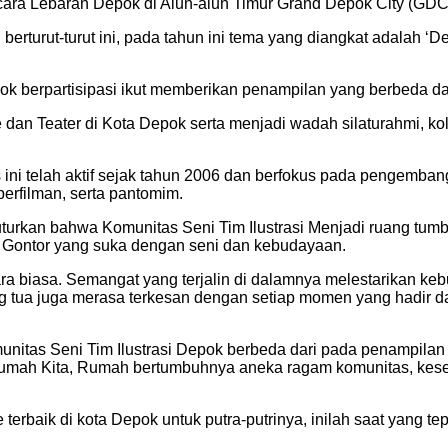
acara Lebaran Depok di Alun-alun Timur Grand Depok City (GDC
erturut-turut ini, pada tahun ini tema yang diangkat adalah 
epok berpartisipasi ikut memberikan penampilan yang berbeda
dan Teater di Kota Depok serta menjadi wadah silaturahmi, kol
ni telah aktif sejak tahun 2006 dan berfokus pada pengemba
, perfilman, serta pantomim.
urkan bahwa Komunitas Seni Tim Ilustrasi Menjadi ruang tumb
i Gontor yang suka dengan seni dan kebudayaan.
 biasa. Semangat yang terjalin di dalamnya melestarikan keb
ng tua juga merasa terkesan dengan setiap momen yang hadir da
nitas Seni Tim Ilustrasi Depok berbeda dari pada penampila
umah Kita, Rumah bertumbuhnya aneka ragam komunitas, kes
erbaik di kota Depok untuk putra-putrinya, inilah saat yang t