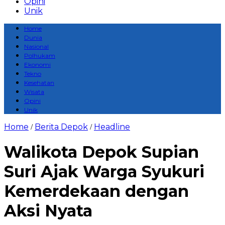
Opini
Unik
Home
Dunia
Nasional
Polhukam
Ekonomi
Tekno
Kesehatan
Wisata
Opini
Unik
Home
Berita Depok
Headline
/
/
Walikota Depok Supian
Suri Ajak Warga Syukuri
Kemerdekaan dengan
Aksi Nyata