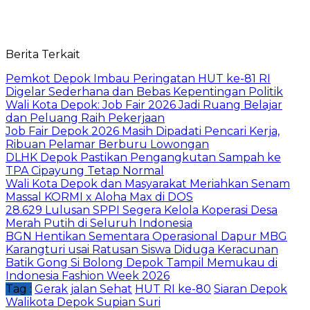
Berita Terkait
Pemkot Depok Imbau Peringatan HUT ke-81 RI
Digelar Sederhana dan Bebas Kepentingan Politik
Wali Kota Depok: Job Fair 2026 Jadi Ruang Belajar
dan Peluang Raih Pekerjaan
Job Fair Depok 2026 Masih Dipadati Pencari Kerja,
Ribuan Pelamar Berburu Lowongan
DLHK Depok Pastikan Pengangkutan Sampah ke
TPA Cipayung Tetap Normal
Wali Kota Depok dan Masyarakat Meriahkan Senam
Massal KORMI x Aloha Max di DOS
28.629 Lulusan SPPI Segera Kelola Koperasi Desa
Merah Putih di Seluruh Indonesia
BGN Hentikan Sementara Operasional Dapur MBG
Karangturi usai Ratusan Siswa Diduga Keracunan
Batik Gong Si Bolong Depok Tampil Memukau di
Indonesia Fashion Week 2026
Tag :
Gerak jalan Sehat
HUT RI ke-80
Siaran Depok
Walikota Depok Supian Suri