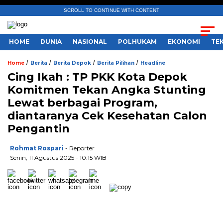
SCROLL TO CONTINUE WITH CONTENT
HOME
DUNIA
NASIONAL
POLHUKAM
EKONOMI
TE
/
/
/
/
Home
Berita
Berita Depok
Berita Pilihan
Headline
Cing Ikah : TP PKK Kota Depok
Komitmen Tekan Angka Stunting
Lewat berbagai Program,
diantaranya Cek Kesehatan Calon
Pengantin
Rohmat Rospari
- Reporter
Senin, 11 Agustus 2025 - 10:15 WIB