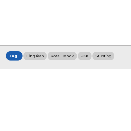
Tag :
Cing Ikah
Kota Depok
PKK
Stunting