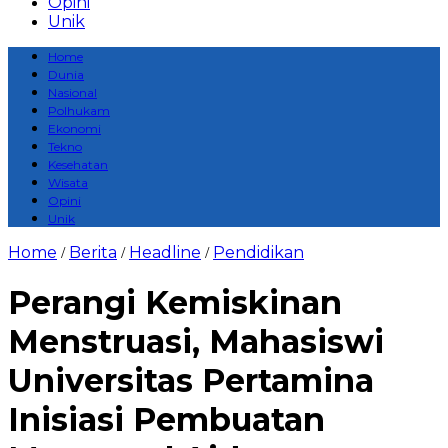
Opini
Unik
Home
Dunia
Nasional
Polhukam
Ekonomi
Tekno
Kesehatan
Wisata
Opini
Unik
Home
Berita
Headline
Pendidikan
/
/
/
Perangi Kemiskinan
Menstruasi, Mahasiswi
Universitas Pertamina
Inisiasi Pembuatan