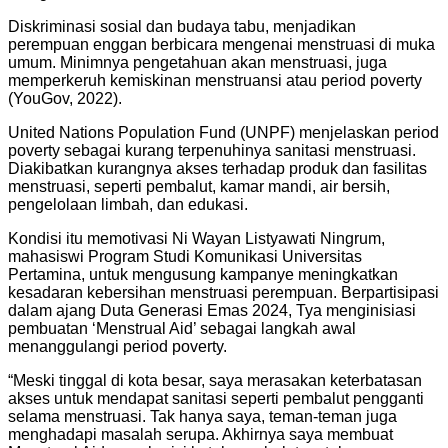
Diskriminasi sosial dan budaya tabu, menjadikan
perempuan enggan berbicara mengenai menstruasi di muka
umum. Minimnya pengetahuan akan menstruasi, juga
memperkeruh kemiskinan menstruansi atau period poverty
(YouGov, 2022).
United Nations Population Fund (UNPF) menjelaskan period
poverty sebagai kurang terpenuhinya sanitasi menstruasi.
Diakibatkan kurangnya akses terhadap produk dan fasilitas
menstruasi, seperti pembalut, kamar mandi, air bersih,
pengelolaan limbah, dan edukasi.
Kondisi itu memotivasi Ni Wayan Listyawati Ningrum,
mahasiswi Program Studi Komunikasi Universitas
Pertamina, untuk mengusung kampanye meningkatkan
kesadaran kebersihan menstruasi perempuan. Berpartisipasi
dalam ajang Duta Generasi Emas 2024, Tya menginisiasi
pembuatan ‘Menstrual Aid’ sebagai langkah awal
menanggulangi period poverty.
“Meski tinggal di kota besar, saya merasakan keterbatasan
akses untuk mendapat sanitasi seperti pembalut pengganti
selama menstruasi. Tak hanya saya, teman-teman juga
menghadapi masalah serupa. Akhirnya saya membuat