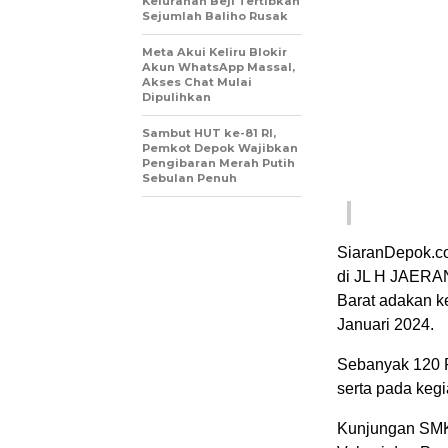
Kelurahan Beji Tertibkan
Sejumlah Baliho Rusak
Meta Akui Keliru Blokir
Akun WhatsApp Massal,
Akses Chat Mulai
Dipulihkan
Sambut HUT ke-81 RI,
Pemkot Depok Wajibkan
Pengibaran Merah Putih
Sebulan Penuh
SiaranDepok.co
di JL H JAERAN
Barat adakan k
Januari 2024.
Sebanyak 120 P
serta pada kegi
Kunjungan SMK T