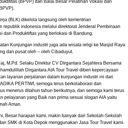
uktifitas (BPVP) dan Balai Besar Pelatihan Vokasi dan
BBPVP).
erja (BLK) dikelola langsung oleh kementrian
 republik indonesia melalui direktorat Jenderal Pembinaan
i dan Produktiftas yang berlokasi di Bandung.
tan Kunjungan industri juga ada wisata religi ke Masjid Raya
ng dan pusat oleh – oleh Cibaduyut.
Faj, M.Pd. Selaku Direktur CV DIrgantara Sejahtera Bersama
amdulillah Dirgantara AIA Tour Travel diberi kepercayaan
n layanan perjalanan dalam kunjungan industri ini dari
ADIKA PERTIWI, semoga terus berkolaborasi dan
rus menerus ditahun tahun berikutnya, dan semoga kami terus
n pelayanan yang Baik nan prima sesuai slogan AIA yaitu
omah Aman.
ini, Besar harapan kami, makin banyak dari Sekolah-Sekolah
n SMK di Kota Depok menggunakan Jasa Tour Travel kami.