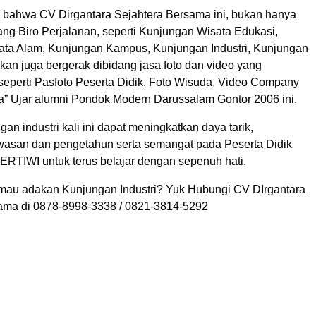
i, bahwa CV Dirgantara Sejahtera Bersama ini, bukan hanya
ang Biro Perjalanan, seperti Kunjungan Wisata Edukasi,
ta Alam, Kunjungan Kampus, Kunjungan Industri, Kunjungan
kan juga bergerak dibidang jasa foto dan video yang
eperti Pasfoto Peserta Didik, Foto Wisuda, Video Company
a” Ujar alumni Pondok Modern Darussalam Gontor 2006 ini.
n industri kali ini dapat meningkatkan daya tarik,
san dan pengetahun serta semangat pada Peserta Didik
TIWI untuk terus belajar dengan sepenuh hati.
mau adakan Kunjungan Industri? Yuk Hubungi CV DIrgantara
ama di 0878-8998-3338 / 0821-3814-5292