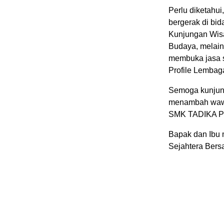
Perlu diketahu
bergerak di bid
Kunjungan Wisa
Budaya, melain
membuka jasa s
Profile Lembag
Semoga kunjunga
menambah wawa
SMK TADIKA PER
Bapak dan Ibu 
Sejahtera Bers