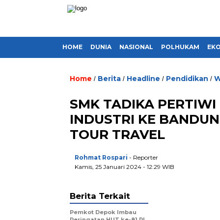
HOME
DUNIA
NASIONAL
POLHUKAM
EK
Home
Berita
Headline
Pendidikan
W
/
/
/
/
SMK TADIKA PERTIW
INDUSTRI KE BANDU
TOUR TRAVEL
Rohmat Rospari
- Reporter
Kamis, 25 Januari 2024 - 12:29 WIB
Berita Terkait
Pemkot Depok Imbau
Peringatan HUT ke-81 RI