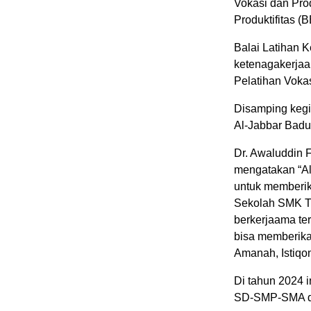
Vokasi dan Prod
Produktifitas (
Balai Latihan K
ketenagakerjaan
Pelatihan Vokas
Disamping kegia
Al-Jabbar Badu
Dr. Awaluddin 
mengatakan “Alh
untuk memberika
Sekolah SMK T
berkerjaama te
bisa memberika
Amanah, Istiq
Di tahun 2024 
SD-SMP-SMA da