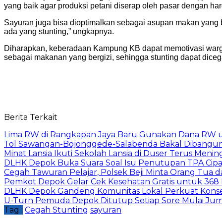
yang baik agar produksi petani diserap oleh pasar dengan har
Sayuran juga bisa dioptimalkan sebagai asupan makan yang be
ada yang stunting,” ungkapnya.
Diharapkan, keberadaan Kampung KB dapat memotivasi warga u
sebagai makanan yang bergizi, sehingga stunting dapat dice
Berita Terkait
Lima RW di Rangkapan Jaya Baru Gunakan Dana RW
Tol Sawangan-Bojonggede-Salabenda Bakal Dibangu
Minat Lansia Ikuti Sekolah Lansia di Duser Terus Mening
DLHK Depok Buka Suara Soal Isu Penutupan TPA Cipay
Cegah Tawuran Pelajar, Polsek Beji Minta Orang Tua
Pemkot Depok Gelar Cek Kesehatan Gratis untuk 368 Ri
DLHK Depok Gandeng Komunitas Lokal Perkuat Konser
U-Turn Pemuda Depok Ditutup Setiap Sore Mulai Juma
Tag :
Cegah Stunting
sayuran