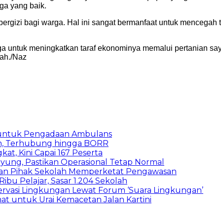
ga yang baik.
rgizi bagi warga. Hal ini sangat bermanfaat untuk mencegah te
ntuk meningkatkan taraf ekonominya memalui pertanian sayuran
gah./Naz
 untuk Pengadaan Ambulans
n, Terhubung hingga BORR
kat, Kini Capai 167 Peserta
ung, Pastikan Operasional Tetap Normal
 dan Pihak Sekolah Memperketat Pengawasan
bu Pelajar, Sasar 1.204 Sekolah
vasi Lingkungan Lewat Forum ‘Suara Lingkungan’
t untuk Urai Kemacetan Jalan Kartini