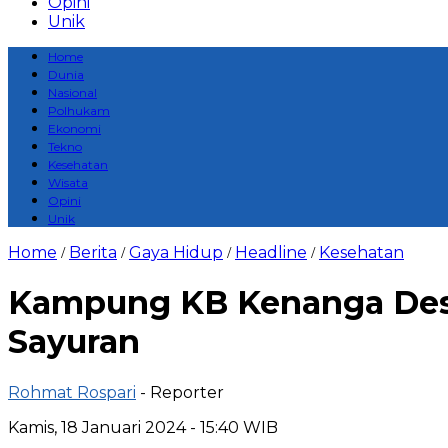
Opini
Unik
Home
Dunia
Nasional
Polhukam
Ekonomi
Tekno
Kesehatan
Wisata
Opini
Unik
Home
Berita
Gaya Hidup
Headline
Kesehatan
/
/
/
/
Kampung KB Kenanga Desa
Sayuran
Rohmat Rospari
- Reporter
Kamis, 18 Januari 2024 - 15:40 WIB