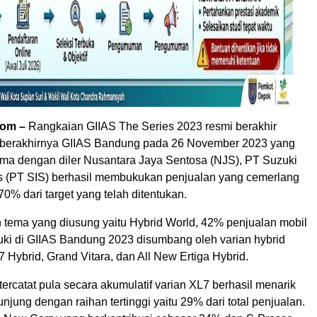
com –
Rangkaian GIIAS The Series 2023 resmi berakhir
 berakhirnya GIIAS Bandung pada 26 November 2023 yang
sama dengan diler Nusantara Jaya Sentosa (NJS), PT Suzuki
s (PT SIS) berhasil membukukan penjualan yang cemerlang
70% dari target yang telah ditentukan.
 tema yang diusung yaitu Hybrid World, 42% penjualan mobil
ki di GIIAS Bandung 2023 disumbang oleh varian hybrid
 Hybrid, Grand Vitara, dan All New Ertiga Hybrid.
 tercatat pula secara akumulatif varian XL7 berhasil menarik
njung dengan raihan tertinggi yaitu 29% dari total penjualan.