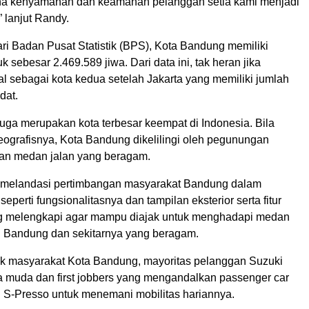
ena kenyamanan dan keamanan pelanggan setia kami menjadi
” lanjut Randy.
ri Badan Pusat Statistik (BPS), Kota Bandung memiliki
 sebesar 2.469.589 jiwa. Dari data ini, tak heran jika
l sebagai kota kedua setelah Jakarta yang memiliki jumlah
dat.
uga merupakan kota terbesar keempat di Indonesia. Bila
eografisnya, Kota Bandung dikelilingi oleh pegunungan
an medan jalan yang beragam.
g melandasi pertimbangan masyarakat Bandung dalam
eperti fungsionalitasnya dan tampilan eksterior serta fitur
g melengkapi agar mampu diajak untuk menghadapi medan
h Bandung dan sekitarnya yang beragam.
stik masyarakat Kota Bandung, mayoritas pelanggan Suzuki
a muda dan first jobbers yang mengandalkan passenger car
n S-Presso untuk menemani mobilitas hariannya.