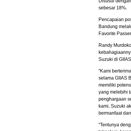
Disusul dengan
sebesar 18%.
Pencapaian posi
Bandung melalu
Favorite Passe
Randy Murdoko,
kebahagiaannya
Suzuki di GIIA
“Kami berterima
selama GIIAS B
memiliki potensi
yang melebihi 
penghargaan se
kami, Suzuki a
bermanfaat dan
“Tentunya denga