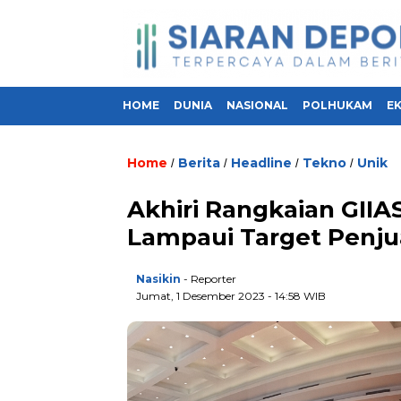
HOME
DUNIA
NASIONAL
POLHUKAM
E
Home
Berita
Headline
Tekno
Unik
/
/
/
/
Akhiri Rangkaian GIIA
Lampaui Target Penju
Nasikin
- Reporter
Jumat, 1 Desember 2023 - 14:58 WIB