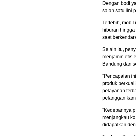
Dengan bodi ya
salah satu lini
Terlebih, mobil
hiburan hingg
saat berkendar
Selain itu, pen
menjamin efisi
Bandung dan se
“Pencapaian in
produk berkuali
pelayanan terb
pelanggan kami
“Kedepannya pu
menjangkau kon
didapatkan den