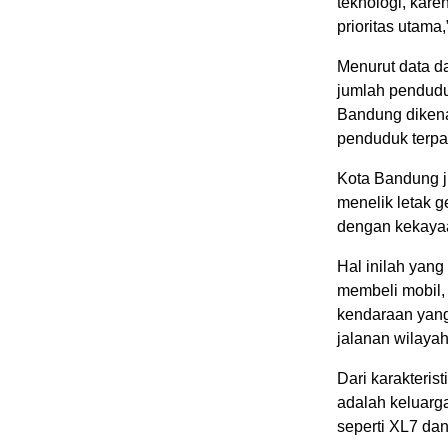
teknologi, kar
prioritas utama,
Menurut data da
jumlah penduduk
Bandung dikena
penduduk terpa
Kota Bandung j
menelik letak g
dengan kekaya
Hal inilah yan
membeli mobil, s
kendaraan yan
jalanan wilaya
Dari karakteri
adalah keluarg
seperti XL7 da