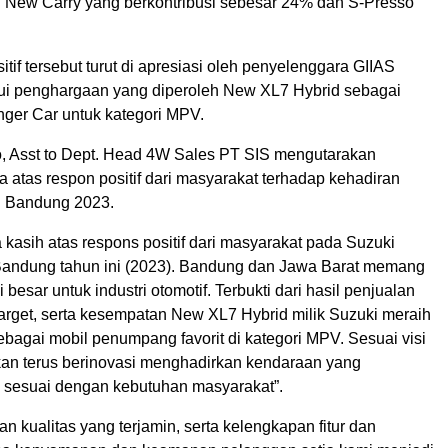
 New Carry yang berkontribusi sebesar 24% dan S-Presso
tif tersebut turut di apresiasi oleh penyelenggara GIIAS
i penghargaan yang diperoleh New XL7 Hybrid sebagai
nger Car untuk kategori MPV.
 Asst to Dept. Head 4W Sales PT SIS mengutarakan
 atas respon positif dari masyarakat terhadap kehadiran
S Bandung 2023.
 kasih atas respons positif dari masyarakat pada Suzuki
andung tahun ini (2023). Bandung dan Jawa Barat memang
 besar untuk industri otomotif. Terbukti dari hasil penjualan
target, serta kesempatan New XL7 Hybrid milik Suzuki meraih
bagai mobil penumpang favorit di kategori MPV. Sesuai visi
kan terus berinovasi menghadirkan kendaraan yang
 sesuai dengan kebutuhan masyarakat”.
n kualitas yang terjamin, serta kelengkapan fitur dan