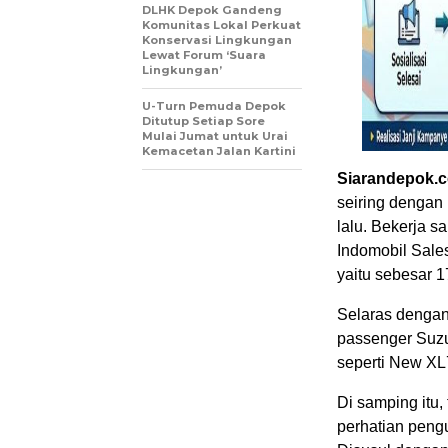
DLHK Depok Gandeng
Komunitas Lokal Perkuat
Konservasi Lingkungan
Lewat Forum ‘Suara
Lingkungan’
U-Turn Pemuda Depok
Ditutup Setiap Sore
Mulai Jumat untuk Urai
Kemacetan Jalan Kartini
Siarandepok.
seiring dengan
lalu. Bekerja 
Indomobil Sale
yaitu sebesar 1
Selaras dengan
passenger Suzu
seperti New XL7
Di samping itu,
perhatian pengu