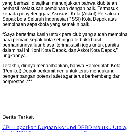
yang berhasil disajikan menunjukkan bahwa klub telah
berhasil melakukan pembinaan dengan baik. Termasuk
kepada penyelenggara Asosiasi Kota (Askot) Persatuan
Sepak bola Seluruh Indonesia (PSSI) Kota Depok atas
pembinaan sepakbola yang semakin baik.
“Saya berterima kasih untuk para club yang sudah membina
para pemain sepak bola sehingga terbukti hasil
permainannya luar biasa, terimakasih juga untuk panitia
dalam hal ini Koni Kota Depok, dan Askot Kota Depok,”
ungkapnya.
Terakhir, dirinya menambahkan, bahwa Pemerintah Kota
(Pemkot) Depok berkomitmen untuk terus mendukung
pengembangan potensi atlet agar terus berkembang dan
berprestasi.***
Berita Terkait
CPH Laporkan Dugaan Korupsi DPRD Maluku Utara,