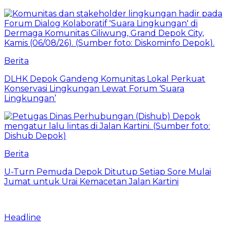
Berita
DLHK Depok Gandeng Komunitas Lokal Perkuat
Konservasi Lingkungan Lewat Forum ‘Suara
Lingkungan’
Berita
U-Turn Pemuda Depok Ditutup Setiap Sore Mulai
Jumat untuk Urai Kemacetan Jalan Kartini
Headline