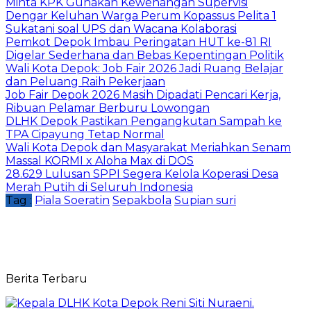
Minta KPK Gunakan Kewenangan Supervisi
Dengar Keluhan Warga Perum Kopassus Pelita 1
Sukatani soal UPS dan Wacana Kolaborasi
Pemkot Depok Imbau Peringatan HUT ke-81 RI
Digelar Sederhana dan Bebas Kepentingan Politik
Wali Kota Depok: Job Fair 2026 Jadi Ruang Belajar
dan Peluang Raih Pekerjaan
Job Fair Depok 2026 Masih Dipadati Pencari Kerja,
Ribuan Pelamar Berburu Lowongan
DLHK Depok Pastikan Pengangkutan Sampah ke
TPA Cipayung Tetap Normal
Wali Kota Depok dan Masyarakat Meriahkan Senam
Massal KORMI x Aloha Max di DOS
28.629 Lulusan SPPI Segera Kelola Koperasi Desa
Merah Putih di Seluruh Indonesia
Tag :
Piala Soeratin
Sepakbola
Supian suri
Berita Terbaru