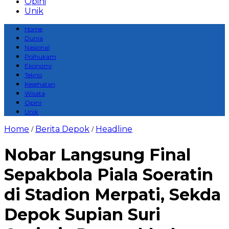
Opini
Unik
Home
Dunia
Nasional
Polhukam
Ekonomi
Tekno
Kesehatan
Wisata
Opini
Unik
Home
Berita Depok
Headline
/
/
Nobar Langsung Final
Sepakbola Piala Soeratin
di Stadion Merpati, Sekda
Depok Supian Suri