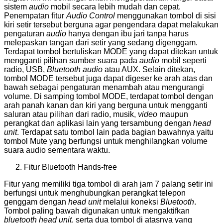
sistem
audio
mobil secara lebih mudah dan cepat.
Penempatan fitur
Audio Control
menggunakan tombol di sisi
kiri setir tersebut berguna agar pengendara dapat melakukan
pengaturan
audio
hanya dengan ibu jari tanpa harus
melepaskan tangan dari setir yang sedang digenggam.
Terdapat tombol bertuliskan MODE yang dapat ditekan untuk
mengganti pilihan sumber suara pada
audio
mobil seperti
radio, USB,
Bluetooth audio
atau AUX. Selain ditekan,
tombol MODE tersebut juga dapat digeser ke arah atas dan
bawah sebagai pengaturan menambah atau mengurangi
volume. Di samping tombol MODE, terdapat tombol dengan
arah panah kanan dan kiri yang berguna untuk mengganti
saluran atau pilihan dari radio, musik,
video
maupun
perangkat dan aplikasi lain yang tersambung dengan
head
unit
. Terdapat satu tombol lain pada bagian bawahnya yaitu
tombol Mute yang berfungsi untuk menghilangkan volume
suara audio sementara waktu.
Fitur Bluetooth Hands-free
Fitur yang memiliki tiga tombol di arah jam 7 palang setir ini
berfungsi untuk menghubungkan perangkat telepon
genggam dengan
head unit
melalui koneksi
Bluetooth
.
Tombol paling bawah digunakan untuk mengaktifkan
bluetooth head unit
, serta dua tombol di atasnya yang