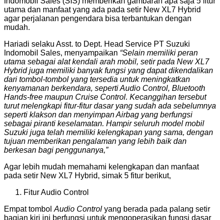
Indomobil Sales (SIS) memberikan gambaran apa saja 5 fitur
utama dan manfaat yang ada pada setir New XL7 Hybrid
agar perjalanan pengendara bisa terbantukan dengan
mudah.
Hariadi selaku Asst. to Dept. Head Service PT Suzuki
Indomobil Sales, menyampaikan
“Selain memiliki peran
utama sebagai alat kendali arah mobil, setir pada New XL7
Hybrid juga memiliki banyak fungsi yang dapat dikendalikan
dari tombol-tombol yang tersedia untuk meningkatkan
kenyamanan berkendara, seperti Audio Control, Bluetooth
Hands-free maupun Cruise Control. Kecanggihan tersebut
turut melengkapi fitur-fitur dasar yang sudah ada sebelumnya
seperti klakson dan menyimpan Airbag yang berfungsi
sebagai piranti keselamatan. Hampir seluruh model mobil
Suzuki juga telah memiliki kelengkapan yang sama, dengan
tujuan memberikan pengalaman yang lebih baik dan
berkesan bagi penggunanya,”
Agar lebih mudah memahami kelengkapan dan manfaat
pada setir New XL7 Hybrid, simak 5 fitur berikut,
Fitur Audio Control
Empat tombol
Audio Control
yang berada pada palang setir
bagian kiri ini berfungsi untuk mengoperasikan fungsi dasar