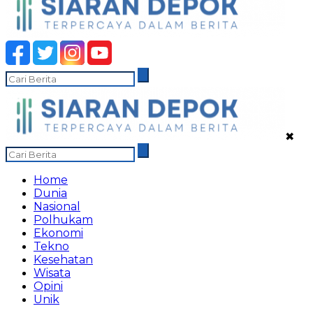
✖
Home
Dunia
Nasional
Polhukam
Ekonomi
Tekno
Kesehatan
Wisata
Opini
Unik