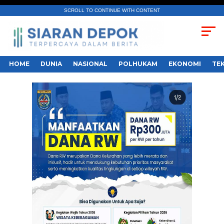
SCROLL TO CONTINUE WITH CONTENT
HOME
DUNIA
NASIONAL
POLHUKAM
EKONOMI
TE