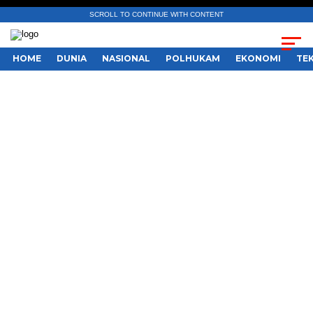
SCROLL TO CONTINUE WITH CONTENT
HOME
DUNIA
NASIONAL
POLHUKAM
EKONOMI
TE