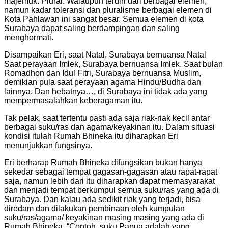
majemuk. Plural. Walaupun terdiri dari berbagai elemen,
namun kadar toleransi dan pluralisme berbagai elemen di
Kota Pahlawan ini sangat besar. Semua elemen di kota
Surabaya dapat saling berdampingan dan saling
menghormati.
Disampaikan Eri, saat Natal, Surabaya bernuansa Natal
Saat perayaan Imlek, Surabaya bernuansa Imlek. Saat bulan
Romadhon dan Idul Fitri, Surabaya bernuansa Muslim,
demikian pula saat perayaan agama Hindu/Budha dan
lainnya. Dan hebatnya…, di Surabaya ini tidak ada yang
mempermasalahkan keberagaman itu.
Tak pelak, saat tertentu pasti ada saja riak-riak kecil antar
berbagai suku/ras dan agama/keyakinan itu. Dalam situasi
kondisi itulah Rumah Bhineka itu diharapkan Eri
menunjukkan fungsinya.
Eri berharap Rumah Bhineka difungsikan bukan hanya
sekedar sebagai tempat gagasan-gagasan atau rapat-rapat
saja, namun lebih dari itu diharapkan dapat memasyarakat
dan menjadi tempat berkumpul semua suku/ras yang ada di
Surabaya. Dan kalau ada sedikit riak yang terjadi, bisa
diredam dan dilakukan pembinaan oleh kumpulan
suku/ras/agama/ keyakinan masing masing yang ada di
Rumah Bhineka. “Contoh, suku Papua adalah yang