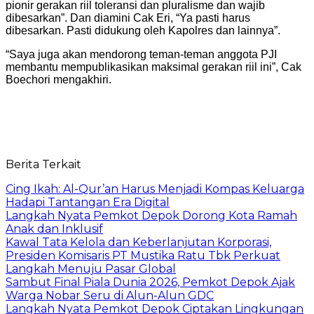
pionir gerakan riil toleransi dan pluralisme dan wajib
dibesarkan”. Dan diamini Cak Eri, “Ya pasti harus
dibesarkan. Pasti didukung oleh Kapolres dan lainnya”.
“Saya juga akan mendorong teman-teman anggota PJI
membantu mempublikasikan maksimal gerakan riil ini”, Cak
Boechori mengakhiri.
Berita Terkait
Cing Ikah: Al-Qur’an Harus Menjadi Kompas Keluarga
Hadapi Tantangan Era Digital
Langkah Nyata Pemkot Depok Dorong Kota Ramah
Anak dan Inklusif
Kawal Tata Kelola dan Keberlanjutan Korporasi,
Presiden Komisaris PT Mustika Ratu Tbk Perkuat
Langkah Menuju Pasar Global
Sambut Final Piala Dunia 2026, Pemkot Depok Ajak
Warga Nobar Seru di Alun-Alun GDC
Langkah Nyata Pemkot Depok Ciptakan Lingkungan