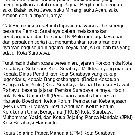
mengingatkan adalah orang Papua. Begitu pula dengan
suku Batak, suku Jawa, suku Minang, suku Aceh, suku
Ambon dan lainnya” ujarnya.
Cak Eri mengajak seluruh lapisan masyarakat bersinergi
bersama Pemkot Surabaya dalam melaksanakan
pembangunan dan bersama TNI/Polri menjaga kesatuan
dan persatuan serta ikut menumbuhkan rasa aman dan
nyaman bagi seluruh agama, keyakinan, suku, dan ras yang
ada di Kota Surabaya.
Turut hadir dalam acara peresmian, jajaran Forkopimda Kota
Surabaya, Sekretaris Kota Surabaya M. Ikhsan yang mantan
Kepala Dinas Pendidikan Kota Surabaya yang cukup
legendaris, Kepala Bangkesbangpol (Badan Kesatuan
Bangsa dan Politik) Kota Surabaya, Maria Theresia Ekawati
Rahayu, beserta jajaran Pemkot Surabaya lainnya. Hadir
pula Ketua Umum PJI (Persatuan Jurnalis Indonesia)
Hartanto Boechori, Ketua Forum Pembauran Kebangsaan
(FPK) Kota Surabaya Hoslih Abdullah, Ketua Forum
Kerukunan Umat Beragama (FKUB) Kota Surabaya
Muhammad Yasid, dan Ketua Jejaring Panca Mandala (JPM)
Kota Surabaya Harmanto.
Ketua Jejaring Panca Mandala (JPM) Kota Surabaya