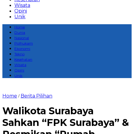
Wisata
Opini
Unik
Home
Dunia
Nasional
Polhukam
Ekonomi
Tekno
Kesehatan
Wisata
Opini
Unik
Home
Berita Pilihan
/
Walikota Surabaya
Sahkan “FPK Surabaya” &