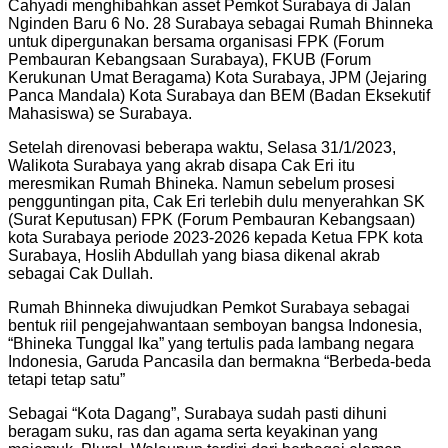
Cahyadi menghibahkan asset Pemkot Surabaya di Jalan
Nginden Baru 6 No. 28 Surabaya sebagai Rumah Bhinneka
untuk dipergunakan bersama organisasi FPK (Forum
Pembauran Kebangsaan Surabaya), FKUB (Forum
Kerukunan Umat Beragama) Kota Surabaya, JPM (Jejaring
Panca Mandala) Kota Surabaya dan BEM (Badan Eksekutif
Mahasiswa) se Surabaya.
Setelah direnovasi beberapa waktu, Selasa 31/1/2023,
Walikota Surabaya yang akrab disapa Cak Eri itu
meresmikan Rumah Bhineka. Namun sebelum prosesi
pengguntingan pita, Cak Eri terlebih dulu menyerahkan SK
(Surat Keputusan) FPK (Forum Pembauran Kebangsaan)
kota Surabaya periode 2023-2026 kepada Ketua FPK kota
Surabaya, Hoslih Abdullah yang biasa dikenal akrab
sebagai Cak Dullah.
Rumah Bhinneka diwujudkan Pemkot Surabaya sebagai
bentuk riil pengejahwantaan semboyan bangsa Indonesia,
“Bhineka Tunggal Ika” yang tertulis pada lambang negara
Indonesia, Garuda Pancasila dan bermakna “Berbeda-beda
tetapi tetap satu”
Sebagai “Kota Dagang”, Surabaya sudah pasti dihuni
beragam suku, ras dan agama serta keyakinan yang